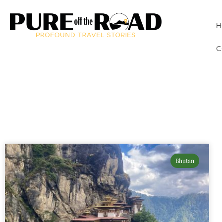
H
C
Bhutan